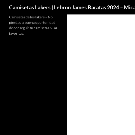
Buscar
Camisetas Lakers | Lebron James Baratas 2024 – Mi
Camisetas de los lakers – No
pierdas la buena oportunidad
de conseguir tu camisetas NBA
favoritas.