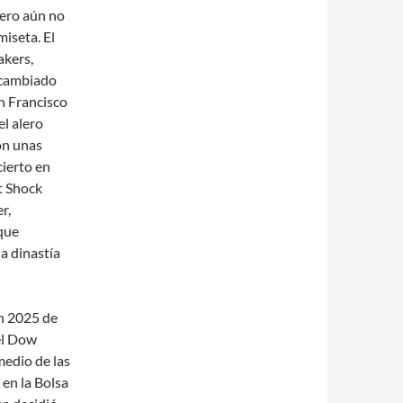
pero aún no
iseta. El
akers,
rcambiado
an Francisco
el alero
on unas
ierto en
t Shock
r,
 que
a dinastía
en 2025 de
el Dow
medio de las
en la Bolsa