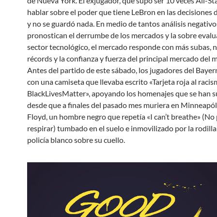
de Nueva York. El exjugador, que supo ser 10 veces All-Sta
hablar sobre el poder que tiene LeBron en las decisiones d
y no se guardó nada. En medio de tantos análisis negativo
pronostican el derrumbe de los mercados y la sobre evalu
sector tecnológico, el mercado responde con más subas, 
récords y la confianza y fuerza del principal mercado del
Antes del partido de este sábado, los jugadores del Bayer
con una camiseta que llevaba escrito «Tarjeta roja al raci
BlackLivesMatter», apoyando los homenajes que se han 
desde que a finales del pasado mes muriera en Minneapó
Floyd, un hombre negro que repetía «I can’t breathe» (No
respirar) tumbado en el suelo e inmovilizado por la rodill
policía blanco sobre su cuello.