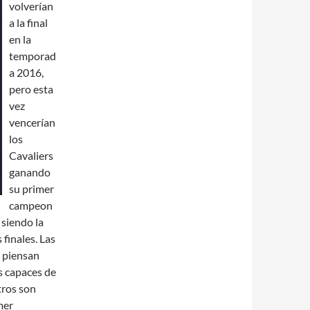
volverían
a la final
en la
temporad
a 2016,
pero esta
vez
vencerían
los
Cavaliers
ganando
su primer
campeon
 siendo la
finales. Las
e piensan
s capaces de
tros son
mer