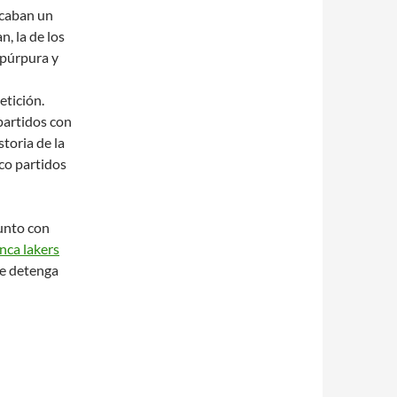
scaban un
, la de los
 púrpura y
etición.
partidos con
storia de la
co partidos
junto con
nca lakers
ue detenga