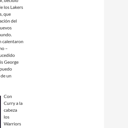
r, decidió
e los Lakers
s, que
ación del
nuevos
 mundo.
n calentaron
smo –
sucedido
lis George
 puedo
a de un
Con
Curry a la
cabeza
los
Warriors