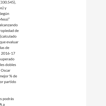
(330.545),
s) y
 Según
Messi”
 alcanzando
propiedad de
 (calculado
 que evaluar
das de
da 2016-17
 superado
les dobles
e Oscar
 mejor % de
or partido
és podrás
A a