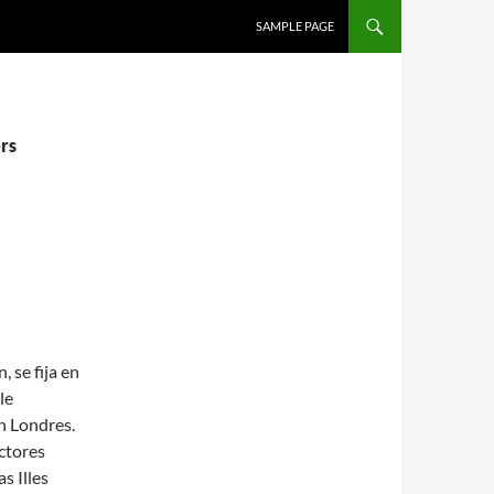
SALTAR AL CONTENIDO
SAMPLE PAGE
ers
, se fija en
le
n Londres.
actores
s Illes