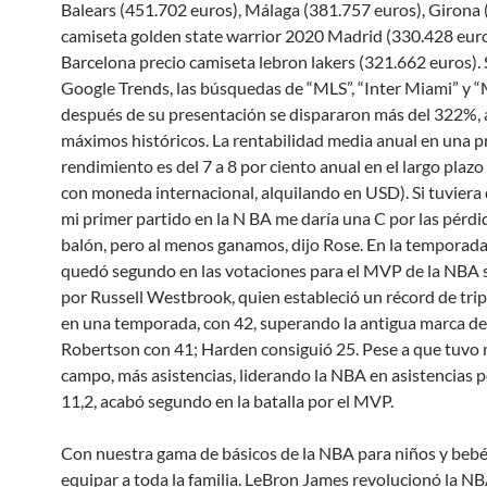
Balears (451.702 euros), Málaga (381.757 euros), Girona 
camiseta golden state warrior 2020 Madrid (330.428 euro
Barcelona precio camiseta lebron lakers (321.662 euros).
Google Trends, las búsquedas de “MLS”, “Inter Miami” y “
después de su presentación se dispararon más del 322%,
máximos históricos. La rentabilidad media anual en una 
rendimiento es del 7 a 8 por ciento anual en el largo plazo
con moneda internacional, alquilando en USD). Si tuviera
mi primer partido en la N BA me daría una C por las pérdi
balón, pero al menos ganamos, dijo Rose. En la tempora
quedó segundo en las votaciones para el MVP de la NBA
por Russell Westbrook, quien estableció un récord de trip
en una temporada, con 42, superando la antigua marca d
Robertson con 41; Harden consiguió 25. Pese a que tuvo
campo, más asistencias, liderando la NBA en asistencias p
11,2, acabó segundo en la batalla por el MVP.
Con nuestra gama de básicos de la NBA para niños y beb
equipar a toda la familia. LeBron James revolucionó la NB