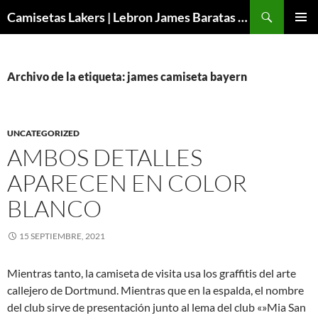
Buscar
Camisetas Lakers | Lebron James Baratas 2024 – Micamisetanba
SALTAR
MENÚ
AL
PRINCI
CONTENIDO
Archivo de la etiqueta: james camiseta bayern
UNCATEGORIZED
AMBOS DETALLES
APARECEN EN COLOR
BLANCO
15 SEPTIEMBRE, 2021
Mientras tanto, la camiseta de visita usa los graffitis del arte
callejero de Dortmund. Mientras que en la espalda, el nombre
del club sirve de presentación junto al lema del club «»Mia San