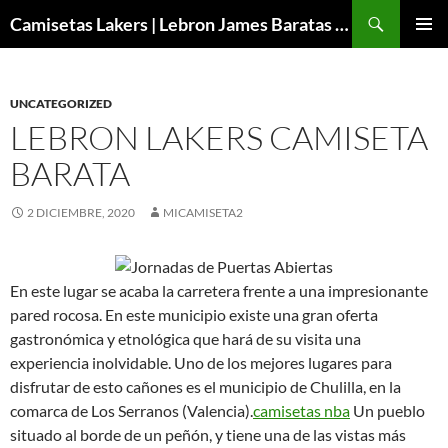
Buscar
Camisetas Lakers | Lebron James Baratas 2024 – Micamisetanba
SALTAR
MENÚ
AL
PRINCI
CONTENIDO
UNCATEGORIZED
LEBRON LAKERS CAMISETA
BARATA
2 DICIEMBRE, 2020
MICAMISETA2
En este lugar se acaba la carretera frente a una impresionante
pared rocosa. En este municipio existe una gran oferta
gastronómica y etnológica que hará de su visita una
experiencia inolvidable. Uno de los mejores lugares para
disfrutar de esto cañones es el municipio de Chulilla, en la
comarca de Los Serranos (Valencia).
camisetas nba
Un pueblo
situado al borde de un peñón, y tiene una de las vistas más