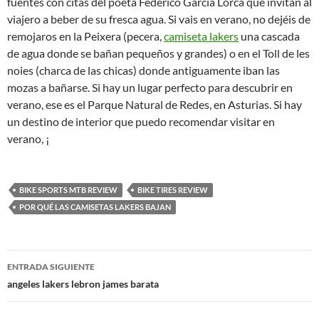
fuentes con citas del poeta Federico García Lorca que invitan al
viajero a beber de su fresca agua. Si vais en verano, no dejéis de
remojaros en la Peixera (pecera,
camiseta lakers
una cascada
de agua donde se bañan pequeños y grandes) o en el Toll de les
noies (charca de las chicas) donde antiguamente iban las
mozas a bañarse. Si hay un lugar perfecto para descubrir en
verano, ese es el Parque Natural de Redes, en Asturias. Si hay
un destino de interior que puedo recomendar visitar en
verano, ¡
BIKE SPORTS MTB REVIEW
BIKE TIRES REVIEW
POR QUÉ LAS CAMISETAS LAKERS BAJAN
Navegación
ENTRADA SIGUIENTE
de
angeles lakers lebron james barata
entradas