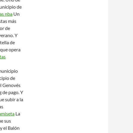
unicipio de
as nba
Un
istas más
ior de
verano. Y
tella de
, que opera
tas
municipio
cipio de
del Genovés
g de pago. Y
ue subir a la
as
camiseta
La
ue sus
y el Balón