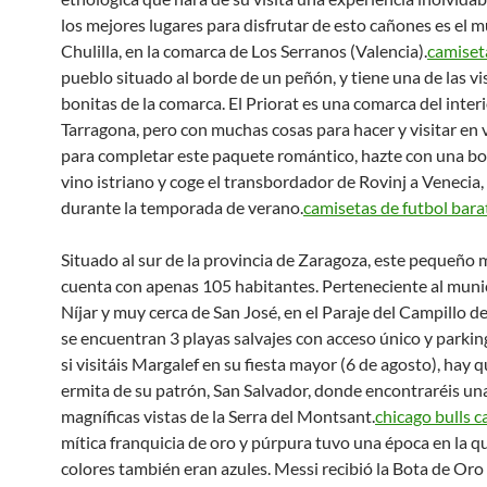
los mejores lugares para disfrutar de esto cañones es el m
Chulilla, en la comarca de Los Serranos (Valencia).
camiset
pueblo situado al borde de un peñón, y tiene una de las v
bonitas de la comarca. El Priorat es una comarca del inter
Tarragona, pero con muchas cosas para hacer y visitar en 
para completar este paquete romántico, hazte con una bo
vino istriano y coge el transbordador de Rovinj a Venecia
durante la temporada de verano.
camisetas de futbol bara
Situado al sur de la provincia de Zaragoza, este pequeño 
cuenta con apenas 105 habitantes. Perteneciente al muni
Níjar y muy cerca de San José, en el Paraje del Campillo 
se encuentran 3 playas salvajes con acceso único y parkin
si visitáis Margalef en su fiesta mayor (6 de agosto), hay q
ermita de su patrón, San Salvador, donde encontraréis un
magníficas vistas de la Serra del Montsant.
chicago bulls 
mítica franquicia de oro y púrpura tuvo una época en la q
colores también eran azules. Messi recibió la Bota de Oro 