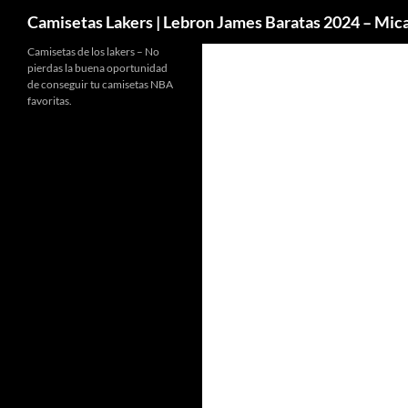
Buscar
Camisetas Lakers | Lebron James Baratas 2024 – Mi
Camisetas de los lakers – No
pierdas la buena oportunidad
de conseguir tu camisetas NBA
favoritas.