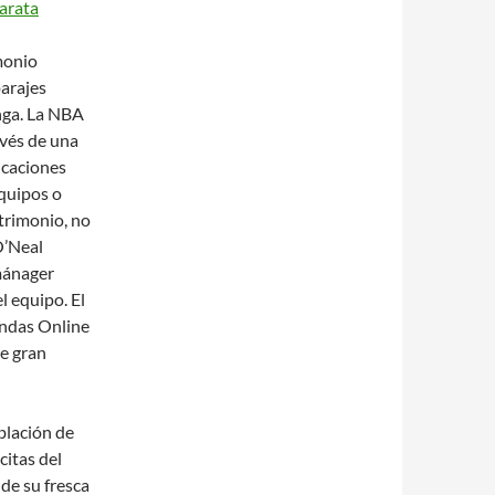
arata
monio
parajes
nga. La NBA
avés de una
icaciones
quipos o
atrimonio, no
’Neal
mánager
l equipo. El
endas Online
te gran
blación de
citas del
 de su fresca