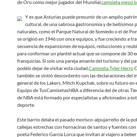
de Oro como mejor jugador del Mundial
.camsieta messi b
Y es que Asturias puede presumir de un amplio patri
cultural, de una sabrosa gastronomía y de bellísimos 
naturales, como el Parque Natural de Somiedo o el de Po
se originó en 1946 con once equipos, y fue creciendo a tr
secuencia de expansiones de equipos, reducciones y reub
para conformar un plantel actual que se compone de 30 e
franquicias. Si sois una pareja amante del turismo y del p
podéis dejar de visitar esta ciudad.
Camiseta Tyler Herro
O
también se sintió descontento con las declaraciones del 
general de los Lakers, Mitch Kupchak, sobre su futuro en e
Equipo de TusCamisetasNBA a diferencia del de otras Ti
de NBA está formado por especialistas y aficionados a es
deporte.
Este barrio delata el pasado morisco-alpujarreño de la po
callejas estrechas con hornacinas de santos y fuentes con 
poeta Federico García Lorca que invitan al viajero a beber