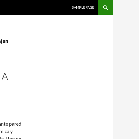
SALTAR AL CONTENIDO
SAMPLE PAGE
ajan
TA
nante pared
mica y
ble. Uno de